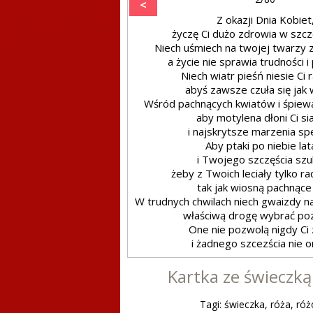
<
Z okazji Dnia Kobiet
życzę Ci dużo zdrowia w szcz
Niech uśmiech na twojej twarzy 
a życie nie sprawia trudności i 
Niech wiatr pieśń niesie Ci 
abyś zawsze czuła się jak 
Wśród pachnących kwiatów i śpiew
aby motylena dłoni Ci si
i najskrytsze marzenia spe
Aby ptaki po niebie lat
i Twojego szczęścia szu
żeby z Twoich leciały tylko ra
tak jak wiosną pachnące
W trudnych chwilach niech gwaizdy n
właściwą drogę wybrać poz
One nie pozwolą nigdy Ci 
i żadnego szcezścia nie o
Kartka ze świeczką 
Tagi: świeczka, róża, ró