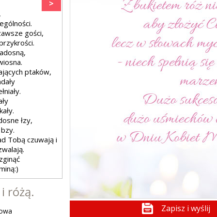
>
,
ególności.
zawsze gości,
przykrości.
radosną,
wiosna.
ających ptaków,
adały
łniały.
ały
kały.
dosne łzy,
 bzy.
ad Tobą czuwają i
walają.
zginąć
miną:)
i różą.
Zapisz i wyślij
żowa