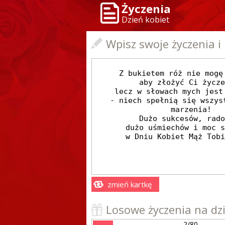
Życzenia
Dzień kobiet
Wpisz swoje życzenia i
zmień kartkę
Losowe życzenia na dz
2/80