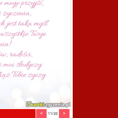
<
>
11/20