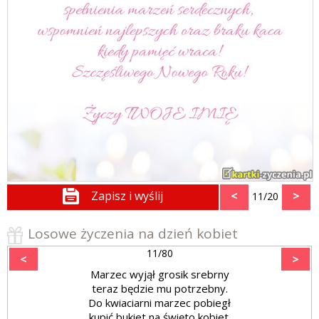
Zapisz i wyślij
<
>
11/20
Losowe życzenia na dzień kobiet
11/80
<
>
Marzec wyjął grosik srebrny
teraz będzie mu potrzebny.
Do kwiaciarni marzec pobiegł
kupić bukiet na święto kobiet.