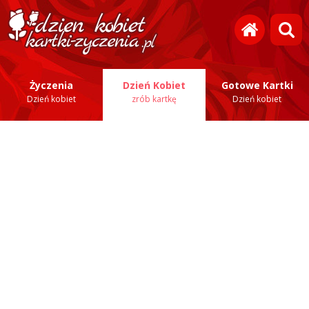
Życzenia
Dzień Kobiet
Gotowe Kartki
Dzień kobiet
zrób kartkę
Dzień kobiet