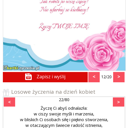
Zapisz i wyślij
<
>
12/20
Losowe życzenia na dzień kobiet
22/80
<
>
Życzę Ci abyś odnalazła:
w ciszy swoje myśli i marzenia,
w bliskich Ci osobach siłę i piękno stworzenia,
w otaczającym świecie radość istnienia,