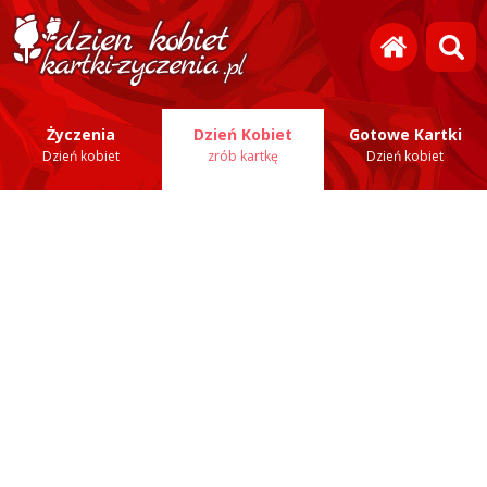
Życzenia
Dzień Kobiet
Gotowe Kartki
Dzień kobiet
zrób kartkę
Dzień kobiet