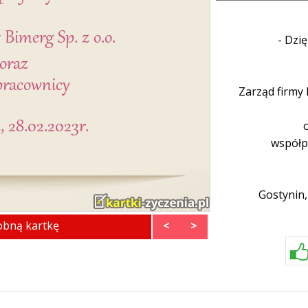
- Dzi
Zarząd firmy 
współp
Gostynin,
obną kartkę
<
>