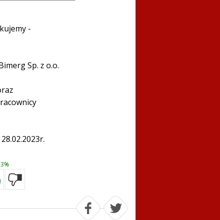
ękujemy -
Bimerg Sp. z o.o.
oraz
racownicy
 28.02.2023r.
3%