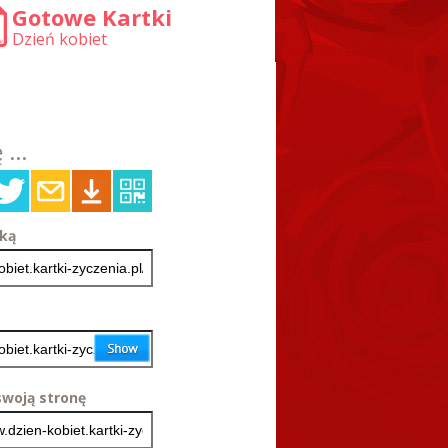
Gotowe Kartki
Dzień kobiet
 ...
tką
woją stronę