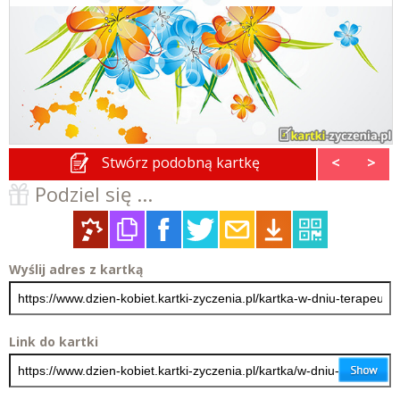
Stwórz podobną kartkę
<
>
Podziel się ...
Wyślij adres z kartką
Link do kartki