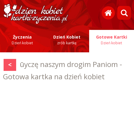
Życzenia
Dzień Kobiet
Gotowe Kartki
Dzień kobiet
zrób kartkę
Dzień kobiet
ūyczę naszym drogim Paniom -
<
Gotowa kartka na dzień kobiet