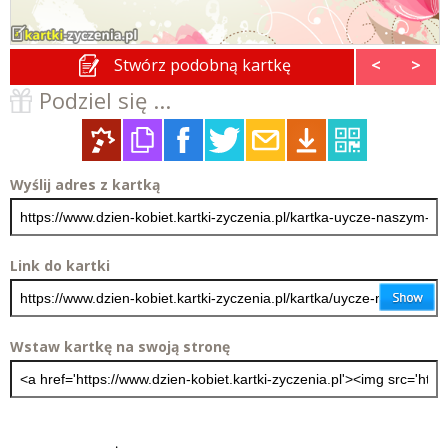
Stwórz podobną kartkę
<
>
Podziel się ...
Wyślij adres z kartką
Link do kartki
Wstaw kartkę na swoją stronę