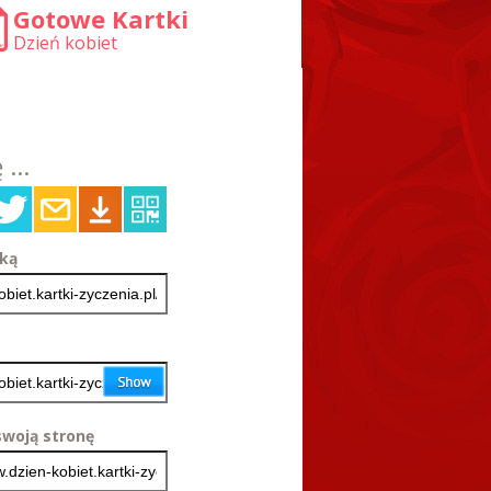
Gotowe Kartki
Dzień kobiet
 ...
tką
woją stronę