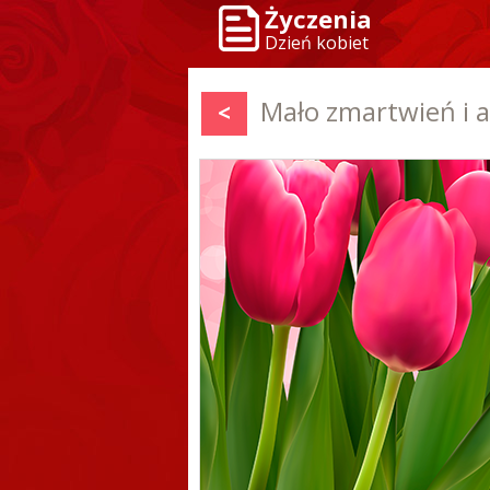
Życzenia
Dzień kobiet
Mało zmartwień i a
<