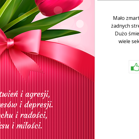
Mało zmartw
żadnych stre
Dużo śmiec
wiele sek