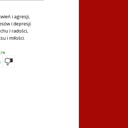
ień i agresji,
sów i depresji.
hu i radości,
su i miłości.
3%